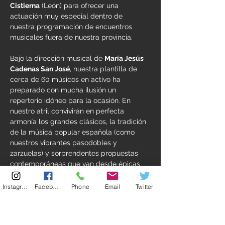
Cistierna
 (León) para ofrecer una 
actuación muy especial dentro de 
nuestra programación de encuentros 
musicales fuera de nuestra provincia.
Bajo la dirección musical de 
María Jesús 
Cadenas San José
, nuestra plantilla de 
cerca de 60 músicos en activo ha 
preparado con mucha ilusión un 
repertorio idóneo para la ocasión. En 
nuestro atril convivirán en perfecta 
armonía los grandes clásicos, la tradición 
de la música popular española (como 
nuestros vibrantes pasodobles y 
zarzuelas) y sorprendentes propuestas 
contemporáneas que van desde épicas 
bandas sonoras hasta versiones de 
música moderna.
Instagram
Facebook
Phone
Email
Twitter
Fieles a nuestro lema, 
"¡Una Banda! ¡Un 
Sonido!"
, queremos conectar con el 